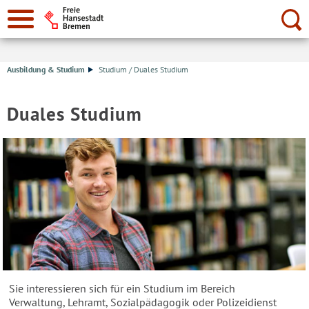
Suche:
Ausbildung & Studium
Studium / Duales Studium
Duales Studium
STUDIUM
Auf
dem
/
Bild
sitzt
DUALES
ein
Student
STUDIUM
in
einer
Bibliothek
und
lernt.&nbsp;
Sie interessieren sich für ein Studium im Bereich
Verwaltung, Lehramt, Sozialpädagogik oder Polizeidienst