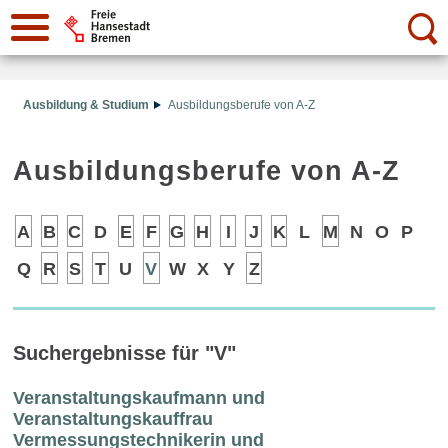
Suche:
Ausbildung & Studium
Ausbildungsberufe von A-Z
Ausbildungsberufe von A-Z
A
B
C
D
E
F
G
H
I
J
K
L
M
N
O
P
Q
R
S
T
U
V
W
X
Y
Z
Suchergebnisse für "V"
Veranstaltungskaufmann und
Veranstaltungskauffrau
Vermessungstechnikerin und